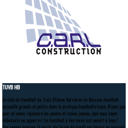
TUVB HB
Le club de Handball du Trait d'Union Verrières-le-Buisson Handball
accueille grands et petits dans la pratique handballistique. N'ayez pas
peur et venez rejoindre les jeunes et moins jeunes, que vous soyez
débutants ou aguerris ! Le handball à Verrières est ouvert à tous !
Des jeunes équipes (à partir de l'école de hand) aux loisirs en passant