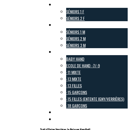
Pôle Féminin
SÉNIORS 1 F
SÉNIORS 2 F
Pôle Masculin
SÉNIORS 1 M
SÉNIORS 2 M
SÉNIORS 3 M
Pôle Jeunes
BABY HAND
ECOLE DE HAND -7/-9
-11 MIXTE
-13 MIXTE
-13 FILLES
-15 GARÇONS
-15 FILLES (ENTENTE IGNY/VERRIÈRES)
-18 GARÇONS
Pôle Loisirs
Galerie Photo
Trait d’Union Verrières-le-Buisson Handball