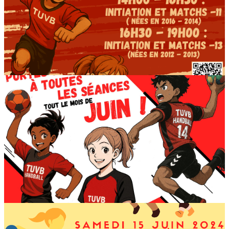
Le club du Trait d’Union Verrières-le-Buisson
Handball est heureux de vous accueillir pour
cette nouvelle saison.
Vous devriez trouver sur ce site l’ensemble des
informations nécessaires pour vous permettre
de comprendre la vie du club, de nous rejoindre
et de faire vivre ce club de Handball de
l’Essonne.
APRES MIDI DECOUVERTE -11 & -13 Mixte – 14 juin
2025
0
LICENCIÉS