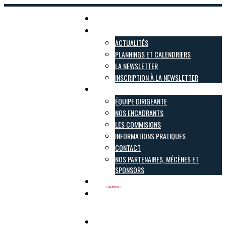
Accueil
Actualités
ACTUALITÉS
PLANNINGS ET CALENDRIERS
LA NEWSLETTER
INSCRIPTION À LA NEWSLETTER
Le club
ÉQUIPE DIRIGEANTE
NOS ENCADRANTS
LES COMMISIONS
INFORMATIONS PRATIQUES
CONTACT
NOS PARTENAIRES, MÉCÈNES ET
SPONSORS
Inscriptions
Boutique